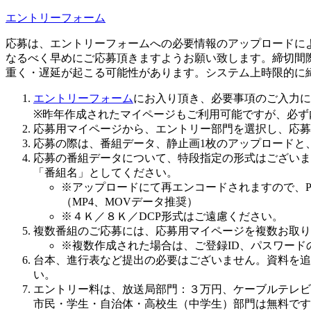
エントリーフォーム
応募は、エントリーフォームへの必要情報のアップロードに
なるべく早めにご応募頂きますようお願い致します。締切間
重く・遅延が起こる可能性があります。システム上時限的に
エントリーフォーム
にお入り頂き、必要事項のご入力に
※昨年作成されたマイページもご利用可能ですが、必ず
応募用マイページから、エントリー部門を選択し、応募
応募の際は、番組データ、静止画1枚のアップロードと
応募の番組データについて、特段指定の形式はございま
「番組名」としてください。
※アップロードにて再エンコードされますので、
（MP4、MOVデータ推奨）
※４Ｋ／８Ｋ／DCP形式はご遠慮ください。
複数番組のご応募には、応募用マイページを複数お取り
※複数作成された場合は、ご登録ID、パスワード
台本、進行表など提出の必要はございません。資料を追
い。
エントリー料は、放送局部門：３万円、ケーブルテレビ
市民・学生・自治体・高校生（中学生）部門は無料です